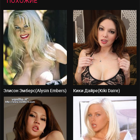
ПОХОЖИЕ
Элисон Эмберс(Alysin Embers)
Кики Дайре(Kiki Daire)