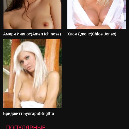
Амери Ичинос(Ameri Ichinose)
Хлоя Джонс(Chloe Jones)
Бриджитт Булгари(Brigitta
Bulgari)
ПОПУЛЯРНЫЕ