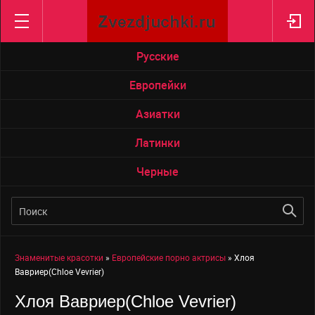
Трансексуалы
Черненькие
США
Русские
Россия
Европейки
Украина
Азиатки
Австралия
Канада
Латинки
АЗИЯ
Черные
Япония
Китай
Индия
Иран
Знаменитые красотки
»
Европейские порно актрисы
» Хлоя
Филлипины
Вавриер(Chloe Vevrier)
Израиль
Хлоя Вавриер(Chloe Vevrier)
ЕВРОПА