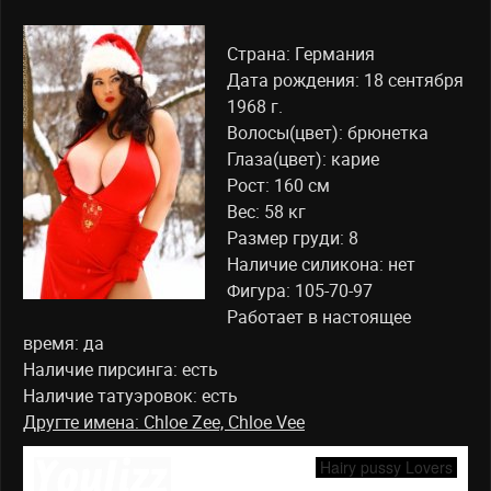
Германия
Франция
Страна: Германия
Дата рождения: 18 сентября
Италия
1968 г.
Великобритания
Волосы(цвет): брюнетка
Венгрия
Глаза(цвет): карие
Чехия
Рост: 160 см
Вес: 58 кг
Словакия
Размер груди: 8
Польша
Наличие силикона: нет
Испания
Фигура: 105-70-97
Швеция
Работает в настоящее
время: да
Румыния
Наличие пирсинга: есть
Сербия
Наличие татуэровок: есть
Латинская Америка
Другте имена: Chloe Zee, Chloe Vee
Бразилия
Аргентина