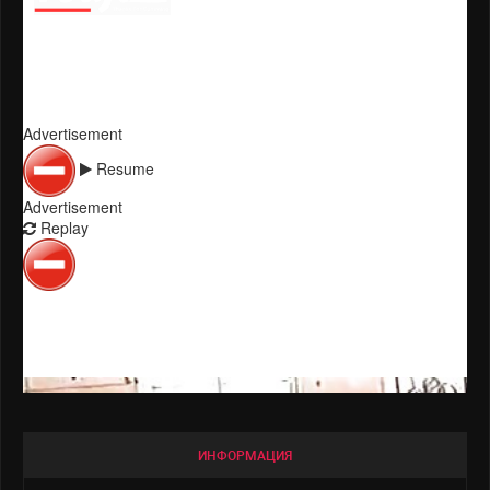
Мексика
Колумбия
Куба
Пуэрто Рико
КИНОЗВЕЗДЫ
Русские
Зарубежные
Голливудские
ИНФОРМАЦИЯ