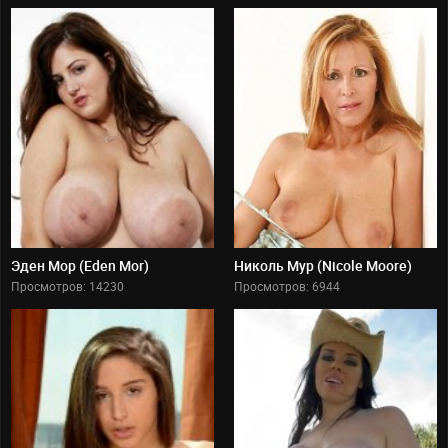
Германия
Франция
Италия
Великобритания
Венгрия
Чехия
Словакия
Польша
Испания
Эден Мор (Eden Mor)
Николь Мур (Nicole Moore)
Швеция
Просмотров: 14230
Просмотров: 6944
Румыния
Сербия
Латинская Америка
Бразилия
Аргентина