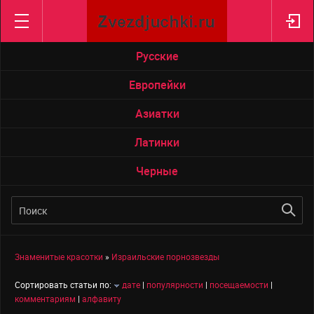
Трансексуалы
Черненькие
США
Русские
Россия
Европейки
Украина
Азиатки
Австралия
Канада
Латинки
АЗИЯ
Черные
Япония
Китай
Индия
Иран
Знаменитые красотки
»
Израильские порнозвезды
Филлипины
Израиль
Сортировать статьи по:
дате
|
популярности
|
посещаемости
|
комментариям
|
алфавиту
ЕВРОПА