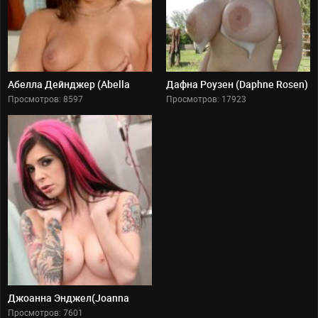
Мексика
Колумбия
Куба
Пуэрто Рико
Абелла Дейнджер (Abella
Дафна Роузен (Daphne Rosen)
КИНОЗВЕЗДЫ
Danger)
Просмотров: 8597
Просмотров: 17923
Русские
Зарубежные
Голливудские
Джоанна Энджел(Joanna
Angel)
Просмотров: 7601