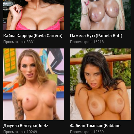
Мексика
Колумбия
Куба
Пуэрто Рико
Кайла Каррера(Kayla Carrera)
Памела Бутт(Pamela Butt)
КИНОЗВЕЗДЫ
Просмотров: 8331
Просмотров: 16218
Русские
Зарубежные
Голливудские
Джуелз Вентура(Juelz
Фабиан Томпсон(Fabiane
Ventura)
Thompson)
Просмотров: 10249
Просмотров: 12689