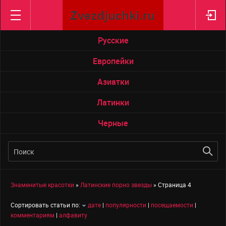
Трансексуалы
Черненькие
США
Русские
Россия
Европейки
Украина
Азиатки
Австралия
Канада
Латинки
АЗИЯ
Черные
Япония
Китай
Индия
Иран
Знаменитые красотки
»
Латинские порно звезды
» Страница 4
Филлипины
Израиль
Сортировать статьи по:
дате
|
популярности
|
посещаемости
|
комментариям
|
алфавиту
ЕВРОПА